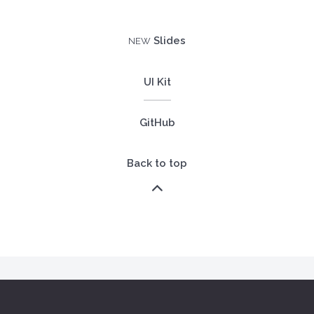
(current)
Slides
NEW
UI Kit
GitHub
Back to top