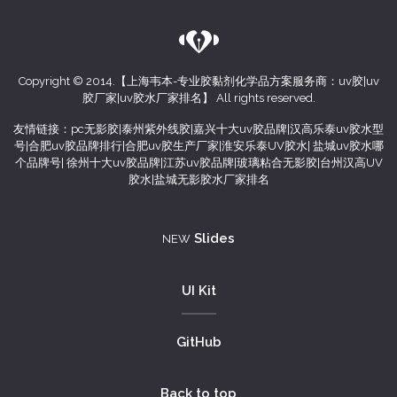
Copyright © 2014.【上海韦本-专业胶黏剂化学品方案服务商：
uv胶
|
uv
胶厂家
|
uv胶水厂家排名
】 All rights reserved.
友情链接：
pc无影胶
|
泰州紫外线胶
|
嘉兴十大uv胶品牌
|
汉高乐泰uv胶水型
号
|
合肥uv胶品牌排行
|
合肥uv胶生产厂家
|
淮安乐泰UV胶水
|
盐城uv胶水哪
个品牌号
|
徐州十大uv胶品牌
|
江苏uv胶品牌
|
玻璃粘合无影胶
|
台州汉高UV
胶水
|
盐城无影胶水厂家排名
(current)
Slides
NEW
UI Kit
GitHub
Back to top