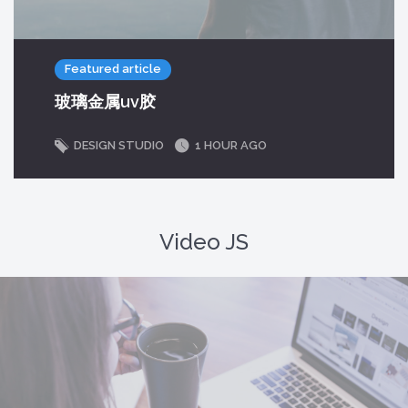
Featured article
玻璃金属uv胶
DESIGN STUDIO
1 HOUR AGO
Video JS
The video could not be loaded, either because the server or network failed
or because the format is not supported.