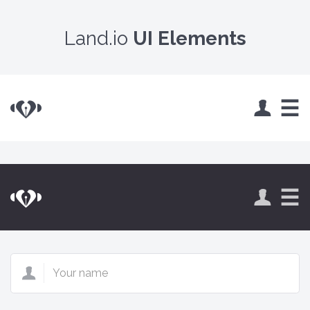
Land.io
UI Elements
Land.io
☰
Land.io
☰
Your
name