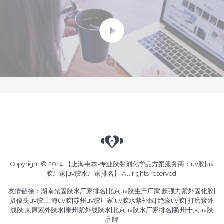
Copyright © 2014.【上海韦本-专业胶黏剂化学品方案服务商：
uv胶
|
uv
胶厂家
|
uv胶水厂家排名
】 All rights reserved.
友情链接：
湖南光固胶水厂家排名
|
北京uv胶生产厂家
|
超强力紫外固化胶
|
摄像头uv胶
|
上海uv胶
|
苏州uv胶厂家
|
uv胶水紫外线
|
绝缘uv胶
|
打磨紫外
线胶
|
太原紫外胶水
|
泰州紫外线胶水
|
北京uv胶水厂家排名
|
衢州十大uv胶
品牌