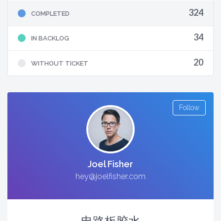
324
COMPLETED
34
IN BACKLOG
20
WITHOUT TICKET
Follow
Joel Fisher
hey@joelfisher.com
电路板胶水